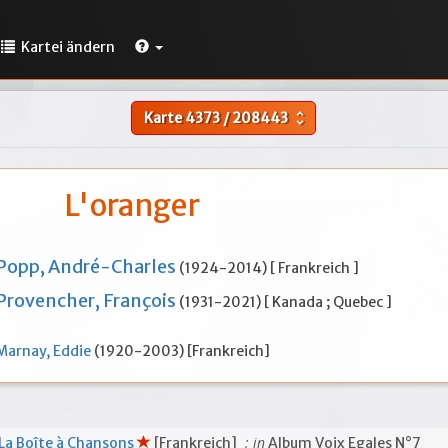
Kartei ändern
Karte
4373
/
208443
unfold_more
L'oranger
Popp, André-Charles
(1924-2014) [ Frankreich ]
Provencher, François
(1931-2021) [ Kanada ; Quebec ]
Marnay, Eddie
(1920-2003) [Frankreich]
; in
La Boîte à Chansons
[Frankreich]
Album Voix Egales N°7