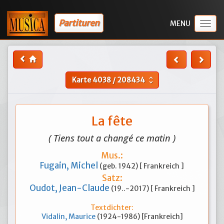
Partituren
Togg
navig
Karte
4038
/
208434
unfold_more
La fête
( Tiens tout a changé ce matin )
Mus.:
Fugain, Michel
(geb. 1942) [ Frankreich ]
Satz:
Oudot, Jean-Claude
(19..-2017) [ Frankreich ]
Textdichter:
Vidalin, Maurice
(1924-1986) [Frankreich]