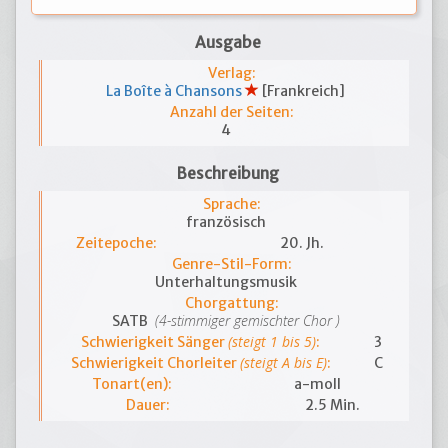
Ausgabe
Verlag:
La Boîte à Chansons
[Frankreich]
Anzahl der Seiten:
4
Beschreibung
Sprache:
französisch
Zeitepoche:
20. Jh.
Genre-Stil-Form:
Unterhaltungsmusik
Chorgattung:
(4-stimmiger gemischter Chor )
SATB
(steigt 1 bis 5)
Schwierigkeit Sänger
:
3
(steigt A bis E)
Schwierigkeit Chorleiter
:
C
Tonart(en):
a-moll
Dauer:
2.5 Min.