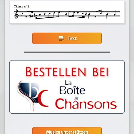
subject
Text
Musica unterstützen