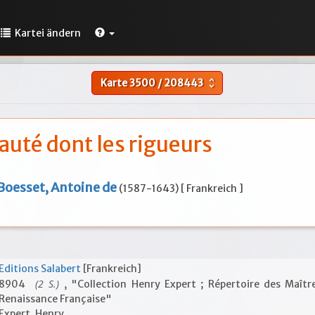
Kartei ändern
Karte
3500
/
208443
unfold_more
auté dont les rigueurs
Boesset, Antoine de
(1587-1643) [ Frankreich ]
Editions Salabert
[Frankreich]
(2 S.)
8904
, "Collection Henry Expert ; Répertoire des Maîtr
Renaissance Française"
Expert, Henry