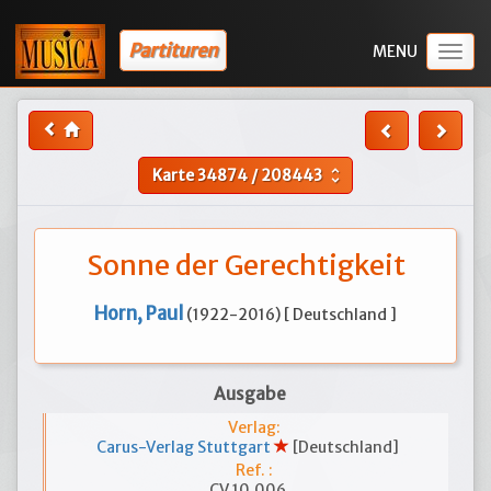
Partituren
Togg
navig
Karte
34874
/
208443
unfold_more
Sonne der Gerechtigkeit
Horn, Paul
(1922-2016) [ Deutschland ]
Ausgabe
Verlag:
Carus-Verlag Stuttgart
[Deutschland]
Ref. :
CV 10.006