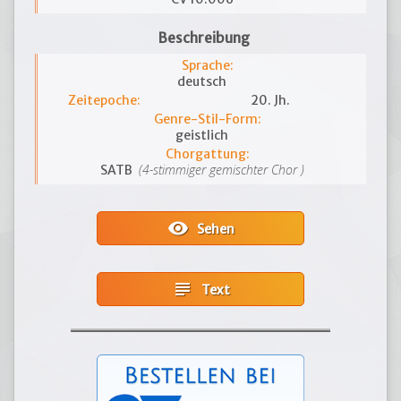
Beschreibung
Sprache:
deutsch
Zeitepoche:
20. Jh.
Genre-Stil-Form:
geistlich
Chorgattung:
(4-stimmiger gemischter Chor )
SATB
visibility
Sehen
subject
Text