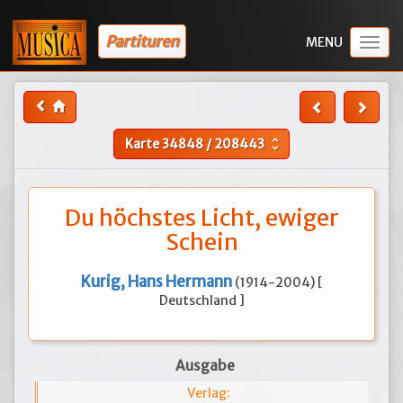
Partituren
Togg
navig
Karte
34848
/
208443
unfold_more
Du höchstes Licht, ewiger
Schein
Kurig, Hans Hermann
(1914-2004) [
Deutschland ]
Ausgabe
Verlag: