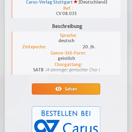
Carus-Verlag Stuttgart
[Deutschland]
Ref. :
CV 08.035
Beschreibung
Sprache:
deutsch
Zeitepoche:
20. Jh.
Genre-Stil-Form:
geistlich
Chorgattung:
(4-stimmiger gemischter Chor )
SATB
visibility
Sehen