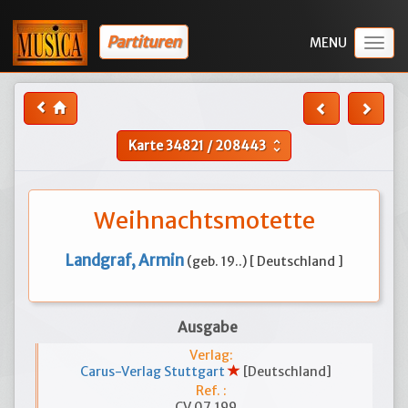
Partituren
Togg
navig
Karte
34821
/
208443
unfold_more
Weihnachtsmotette
Landgraf, Armin
(geb. 19..) [ Deutschland ]
Ausgabe
Verlag:
Carus-Verlag Stuttgart
[Deutschland]
Ref. :
CV 07.199