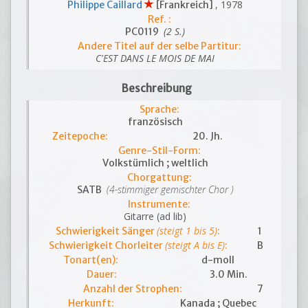
, 1978
Philippe Caillard
[Frankreich]
Ref. :
(2 S.)
PC0119
Andere Titel auf der selbe Partitur:
C'EST DANS LE MOIS DE MAI
Beschreibung
Sprache:
französisch
Zeitepoche:
20. Jh.
Genre-Stil-Form:
Volkstümlich ; weltlich
Chorgattung:
(4-stimmiger gemischter Chor )
SATB
Instrumente:
Gitarre (ad lib)
(steigt 1 bis 5)
Schwierigkeit Sänger
:
1
(steigt A bis E)
Schwierigkeit Chorleiter
:
B
Tonart(en):
d-moll
Dauer:
3.0 Min.
Anzahl der Strophen:
7
Herkunft:
Kanada ; Quebec