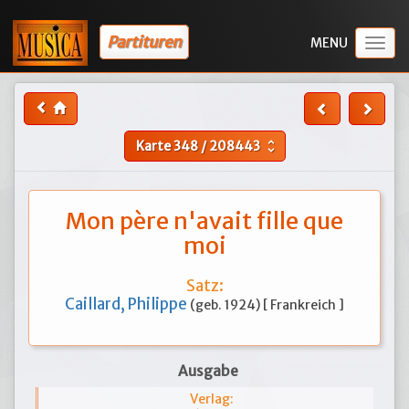
Partituren
Togg
navig
Karte
348
/
208443
unfold_more
Mon père n'avait fille que
moi
Satz:
Caillard, Philippe
(geb. 1924) [ Frankreich ]
Ausgabe
Verlag: