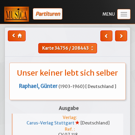
Partituren
Togg
navig
Karte
34756
/
208443
unfold_more
Unser keiner lebt sich selber
Raphael, Günter
(1903-1960) [ Deutschland ]
Ausgabe
Verlag:
Carus-Verlag Stuttgart
[Deutschland]
Ref. :
CV 07.118