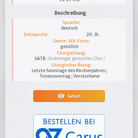
Beschreibung
Sprache:
deutsch
Zeitepoche:
20. Jh.
Genre-Stil-Form:
geistlich
Chorgattung:
(4-stimmiger gemischter Chor )
SATB
Liturgischer Bezug:
Letzte Sonntage des Kirchenjahres ;
Totensonntag ; Verstorbene
visibility
Sehen