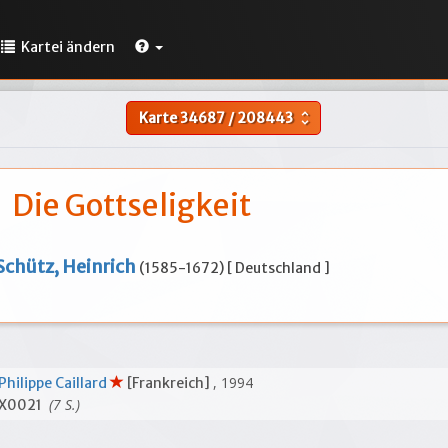
Kartei ändern
Karte
34687
/
208443
unfold_more
Die Gottseligkeit
Schütz, Heinrich
(1585-1672) [ Deutschland ]
, 1994
Philippe Caillard
[Frankreich]
(7 S.)
X0021