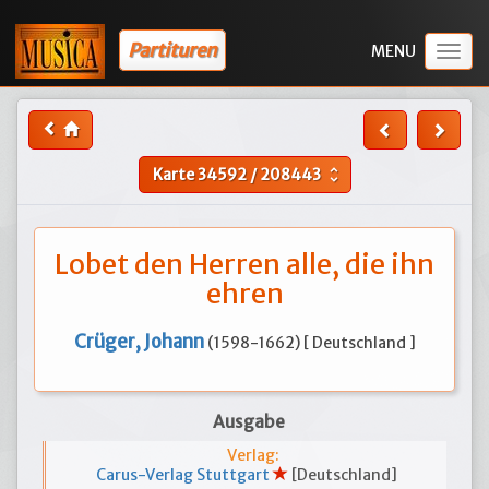
Partituren
Togg
navig
Karte
34592
/
208443
unfold_more
Lobet den Herren alle, die ihn
ehren
Crüger, Johann
(1598-1662) [ Deutschland ]
Ausgabe
Verlag:
Carus-Verlag Stuttgart
[Deutschland]