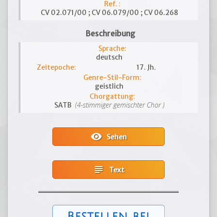
Ref. :
CV 02.071/00 ; CV 06.079/00 ; CV 06.268
Beschreibung
Sprache:
deutsch
Zeitepoche:
17. Jh.
Genre-Stil-Form:
geistlich
Chorgattung:
(4-stimmiger gemischter Chor )
SATB
visibility
Sehen
subject
Text