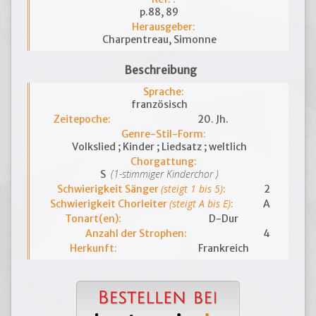
p.88, 89
Herausgeber:
Charpentreau, Simonne
Beschreibung
Sprache:
französisch
Zeitepoche:
20. Jh.
Genre-Stil-Form:
Volkslied ; Kinder ; Liedsatz ; weltlich
Chorgattung:
(1-stimmiger Kinderchor )
S
(steigt 1 bis 5)
Schwierigkeit Sänger
:
2
(steigt A bis E)
Schwierigkeit Chorleiter
:
A
Tonart(en):
D-Dur
Anzahl der Strophen:
4
Herkunft:
Frankreich