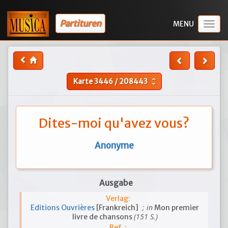
Partituren
Togg
navig
Karte
3446
/
208443
unfold_more
Dites-moi qu'avez vous?
Anonyme
Ausgabe
Verlag:
; in
Editions Ouvrières
[Frankreich]
Mon premier
(151 S.)
livre de chansons
Ref. :