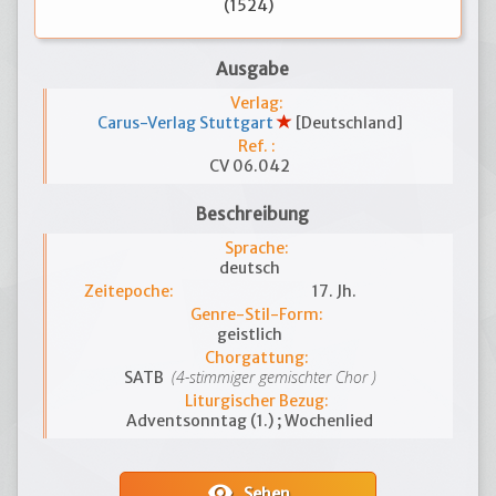
(1524)
Ausgabe
Verlag:
Carus-Verlag Stuttgart
[Deutschland]
Ref. :
CV 06.042
Beschreibung
Sprache:
deutsch
Zeitepoche:
17. Jh.
Genre-Stil-Form:
geistlich
Chorgattung:
(4-stimmiger gemischter Chor )
SATB
Liturgischer Bezug:
Adventsonntag (1.) ; Wochenlied
visibility
Sehen