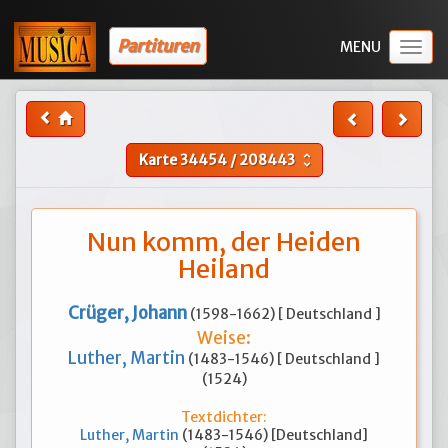
Partituren
Togg
navig
Karte
34454
/
208443
unfold_more
Nun komm, der Heiden
Heiland
Crüger, Johann
(1598-1662) [ Deutschland ]
Weise:
Luther, Martin
(1483-1546) [ Deutschland ]
(1524)
Textdichter:
Luther, Martin
(1483-1546) [Deutschland]