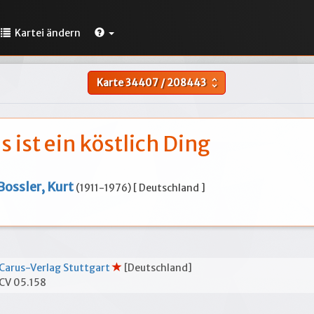
Kartei ändern
Karte
34407
/
208443
unfold_more
s ist ein köstlich Ding
Bossler, Kurt
(1911-1976) [ Deutschland ]
Carus-Verlag Stuttgart
[Deutschland]
CV 05.158