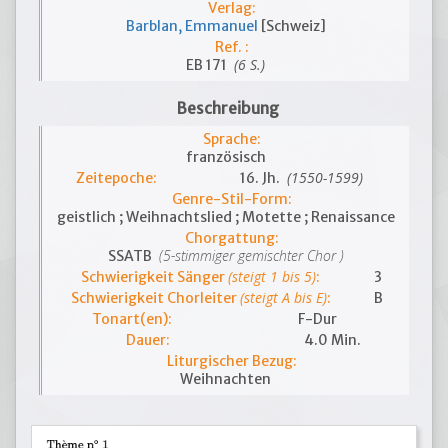
Verlag:
Barblan, Emmanuel
[Schweiz]
Ref. :
(6 S.)
EB 171
Beschreibung
Sprache:
französisch
(1550-1599)
Zeitepoche:
16. Jh.
Genre-Stil-Form:
geistlich ; Weihnachtslied ; Motette ; Renaissance
Chorgattung:
(5-stimmiger gemischter Chor )
SSATB
(steigt 1 bis 5)
Schwierigkeit Sänger
:
3
(steigt A bis E)
Schwierigkeit Chorleiter
:
B
Tonart(en):
F-Dur
Dauer:
4.0 Min.
Liturgischer Bezug:
Weihnachten