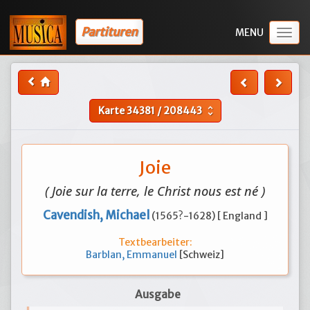
Partituren
Togg
navig
Karte
34381
/
208443
unfold_more
Joie
( Joie sur la terre, le Christ nous est né )
Cavendish, Michael
(1565?-1628) [ England ]
Textbearbeiter:
Barblan, Emmanuel
[Schweiz]
Ausgabe