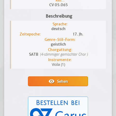
Ref. :
CV 05.065
Beschreibung
Sprache:
deutsch
Zeitepoche:
17. Jh.
Genre-Stil-Form:
geistlich
Chorgattung:
(4-stimmiger gemischter Chor )
SATB
Instrumente:
Viola (1)
visibility
Sehen