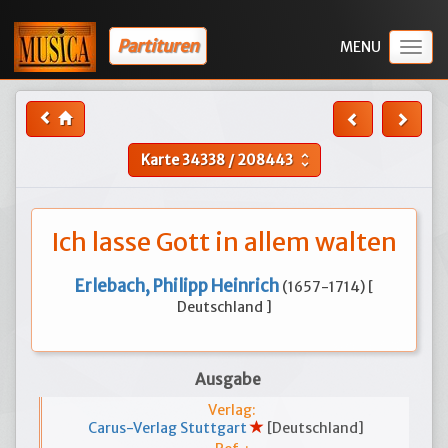
Partituren
Togg
navig
Karte
34338
/
208443
unfold_more
Ich lasse Gott in allem walten
Erlebach, Philipp Heinrich
(1657-1714) [
Deutschland ]
Ausgabe
Verlag:
Carus-Verlag Stuttgart
[Deutschland]