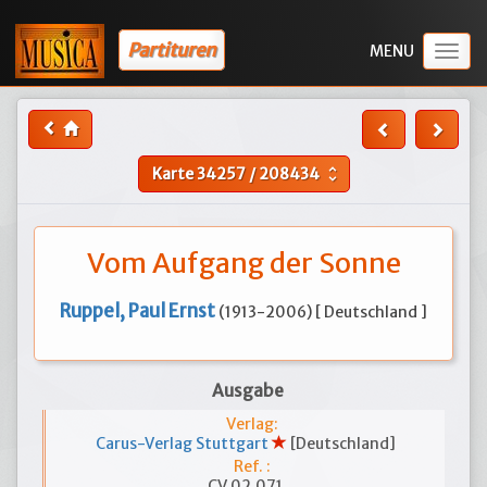
Partituren
Togg
navig
Karte
34257
/
208434
unfold_more
Vom Aufgang der Sonne
Ruppel, Paul Ernst
(1913-2006) [ Deutschland ]
Ausgabe
Verlag:
Carus-Verlag Stuttgart
[Deutschland]
Ref. :
CV 02.071