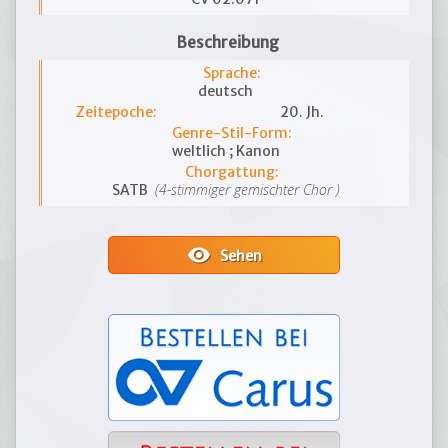
Beschreibung
Sprache:
deutsch
Zeitepoche:
20. Jh.
Genre-Stil-Form:
weltlich ; Kanon
Chorgattung:
(4-stimmiger gemischter Chor )
SATB
visibility
Sehen