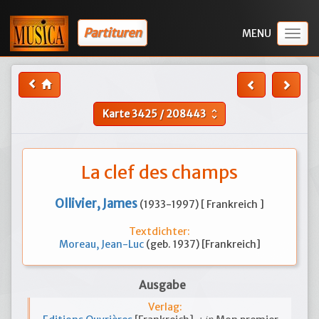
Partituren
Togg
navig
Karte
3425
/
208443
unfold_more
La clef des champs
Ollivier, James
(1933-1997) [ Frankreich ]
Textdichter:
Moreau, Jean-Luc
(geb. 1937) [Frankreich]
Ausgabe
Verlag: