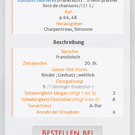
; in
Editions Ouvrières
[Frankreich]
Mon premier
(151 S.)
livre de chansons
Ref. :
p.44, 48
Herausgeber:
Charpentreau, Simonne
Beschreibung
Sprache:
französisch
Zeitepoche:
20. Jh.
Genre-Stil-Form:
Kinder ; Liedsatz ; weltlich
Chorgattung:
(1-stimmiger Kinderchor )
S
(steigt 1 bis 5)
Schwierigkeit Sänger
:
2
(steigt A bis E)
Schwierigkeit Chorleiter
:
A
Tonart(en):
A-Dur
Anzahl der Strophen:
6