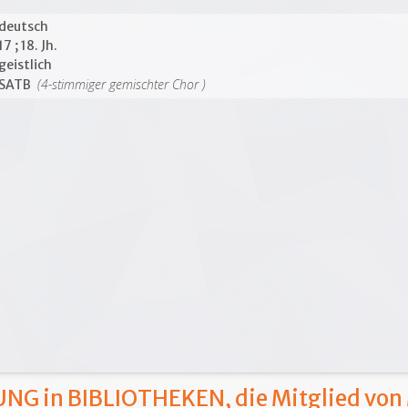
deutsch
17 ; 18. Jh.
geistlich
(4-stimmiger gemischter Chor )
SATB
NG in BIBLIOTHEKEN, die Mitglied von