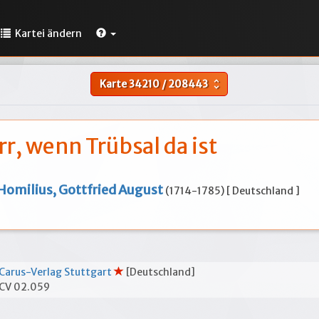
Kartei ändern
Karte
34210
/
208443
unfold_more
r, wenn Trübsal da ist
Homilius, Gottfried August
(1714-1785) [ Deutschland ]
Carus-Verlag Stuttgart
[Deutschland]
CV 02.059