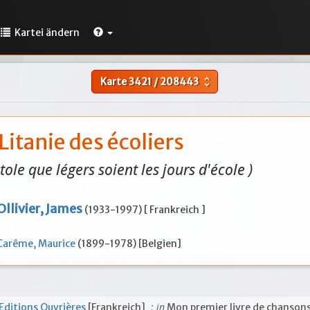
Kartei ändern
Karte
3421
/
208443
unfold_more
Litanie des écoliers
tole que légers soient les jours d'école )
Ollivier, James
(1933-1997) [ Frankreich ]
Carême, Maurice
(1899-1978) [Belgien]
; in
Editions Ouvrières
[Frankreich]
Mon premier livre de chanson