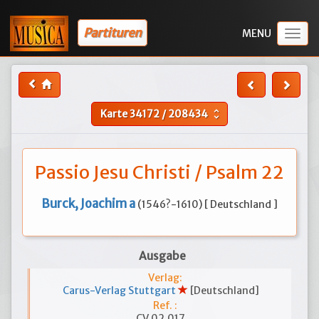
Partituren
Togg
navig
Karte
34172
/
208434
unfold_more
Passio Jesu Christi / Psalm 22
Burck, Joachim a
(1546?-1610) [ Deutschland ]
Ausgabe
Verlag:
Carus-Verlag Stuttgart
[Deutschland]
Ref. :
CV 02.017