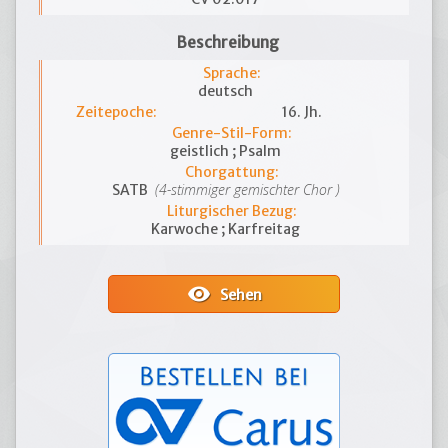
Beschreibung
Sprache:
deutsch
Zeitepoche:
16. Jh.
Genre-Stil-Form:
geistlich ; Psalm
Chorgattung:
(4-stimmiger gemischter Chor )
SATB
Liturgischer Bezug:
Karwoche ; Karfreitag
visibility
Sehen