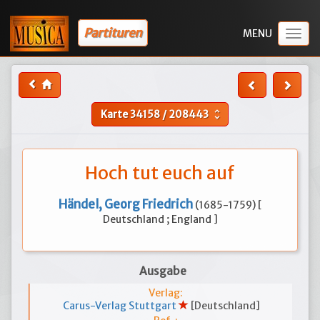
Partituren
Togg
navig
Karte
34158
/
208443
unfold_more
Hoch tut euch auf
Händel, Georg Friedrich
(1685-1759) [
Deutschland ; England ]
Ausgabe
Verlag:
Carus-Verlag Stuttgart
[Deutschland]