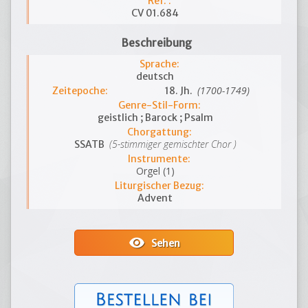
Ref. :
CV 01.684
Beschreibung
Sprache:
deutsch
(1700-1749)
Zeitepoche:
18. Jh.
Genre-Stil-Form:
geistlich ; Barock ; Psalm
Chorgattung:
(5-stimmiger gemischter Chor )
SSATB
Instrumente:
Orgel (1)
Liturgischer Bezug:
Advent
visibility
Sehen