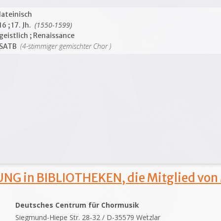
lateinisch
(1550-1599)
16 ; 17. Jh.
geistlich ; Renaissance
(4-stimmiger gemischter Chor )
SATB
NG in BIBLIOTHEKEN, die Mitglied von
Deutsches Centrum für Chormusik
Siegmund-Hiepe Str. 28-32 / D-35579 Wetzlar