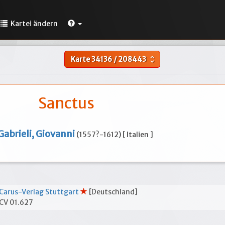
Kartei ändern
Karte
34136
/
208443
unfold_more
Sanctus
Gabrieli, Giovanni
(1557?-1612) [ Italien ]
Carus-Verlag Stuttgart
[Deutschland]
CV 01.627