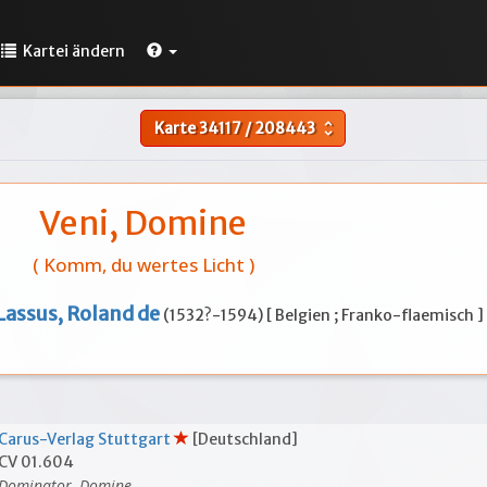
Kartei ändern
Karte
34117
/
208443
unfold_more
Veni, Domine
( Komm, du wertes Licht )
Lassus, Roland de
(1532?-1594) [ Belgien ; Franko-flaemisch ]
Carus-Verlag Stuttgart
[Deutschland]
CV 01.604
Dominator, Domine