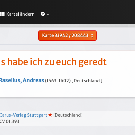
Kartei ändern
Karte
33942
/
208443
unfold_more
s habe ich zu euch geredt
Raselius, Andreas
(1563-1602) [ Deutschland ]
Carus-Verlag Stuttgart
[Deutschland]
CV 01.393