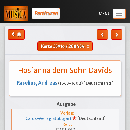
Partituren
Togg
navig
Karte
33916
/
208434
unfold_more
Hosianna dem Sohn Davids
Raselius, Andreas
(1563-1602) [ Deutschland ]
Ausgabe
Verlag:
Carus-Verlag Stuttgart
[Deutschland]
Ref. :
CV 01.367