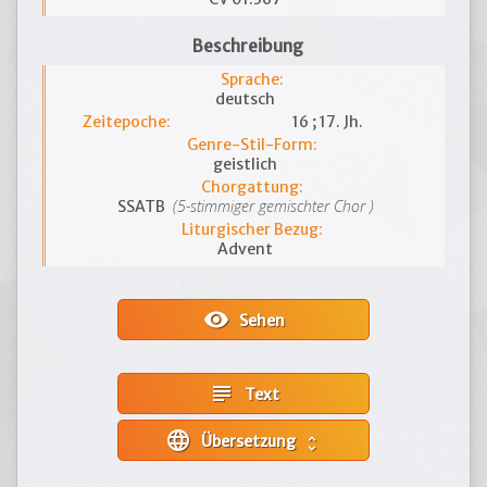
Beschreibung
Sprache:
deutsch
Zeitepoche:
16 ; 17. Jh.
Genre-Stil-Form:
geistlich
Chorgattung:
(5-stimmiger gemischter Chor )
SSATB
Liturgischer Bezug:
Advent
visibility
Sehen
subject
Text
language
Übersetzung
unfold_more