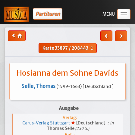
Partituren
Togg
navig
Karte
33897
/
208443
unfold_more
Hosianna dem Sohne Davids
Selle, Thomas
(1599-1663) [ Deutschland ]
Ausgabe
Verlag:
; in
Carus-Verlag Stuttgart
[Deutschland]
(230 S.)
Thomas Selle
Ref. :