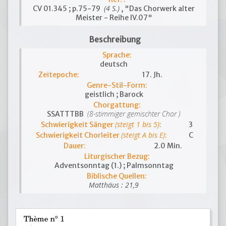
(4 S.)
CV 01.345 ; p.75-79
, "Das Chorwerk alter
Meister - Reihe IV.07"
Beschreibung
Sprache:
deutsch
Zeitepoche:
17. Jh.
Genre-Stil-Form:
geistlich ; Barock
Chorgattung:
(8-stimmiger gemischter Chor )
SSATTTBB
(steigt 1 bis 5)
Schwierigkeit Sänger
:
3
(steigt A bis E)
Schwierigkeit Chorleiter
:
C
Dauer:
2.0 Min.
Liturgischer Bezug:
Adventsonntag (1.) ; Palmsonntag
Biblische Quellen:
Matthäus : 21,9