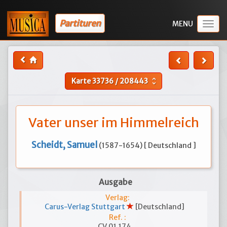
Partituren
Togg
navig
Karte
33736
/
208443
unfold_more
Vater unser im Himmelreich
Scheidt, Samuel
(1587-1654) [ Deutschland ]
Ausgabe
Verlag:
Carus-Verlag Stuttgart
[Deutschland]
Ref. :
CV 01.174