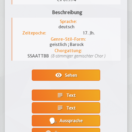
Beschreibung
Sprache:
deutsch
Zeitepoche:
17. Jh.
Genre-Stil-Form:
geistlich ; Barock
Chorgattung:
(8-stimmiger gemischter Chor )
SSAATTBB
visibility
Sehen
subject
Text
subject
Text
Aussprache