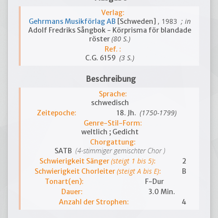
Verlag:
, 1983
; in
Gehrmans Musikförlag AB
[Schweden]
Adolf Fredriks Sångbok - Körprisma för blandade
(80 S.)
röster
Ref. :
(3 S.)
C.G. 6159
Beschreibung
Sprache:
schwedisch
(1750-1799)
Zeitepoche:
18. Jh.
Genre-Stil-Form:
weltlich ; Gedicht
Chorgattung:
(4-stimmiger gemischter Chor )
SATB
(steigt 1 bis 5)
Schwierigkeit Sänger
:
2
(steigt A bis E)
Schwierigkeit Chorleiter
:
B
Tonart(en):
F-Dur
Dauer:
3.0 Min.
Anzahl der Strophen:
4