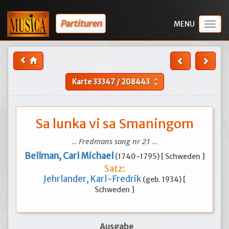
Partituren
Togg
navig
Karte
33347
/
208443
unfold_more
Sa lunka vi sa Smaningom
...
Fredmans sang nr 21
...
Bellman, Carl Michael
(1740-1795) [ Schweden ]
Satz:
Jehrlander, Karl-Fredrik
(geb. 1934) [
Schweden ]
Ausgabe