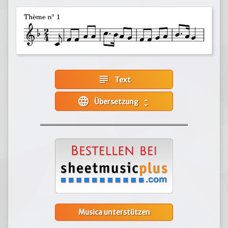
subject
Text
language
Übersetzung
unfold_more
Musica unterstützen