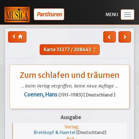
Partituren
Togg
navig
Karte
33277
/
208443
unfold_more
Zum schlafen und träumen
...
beim Verlag vergriffen, keine neue Auflage
...
Coenen, Hans
(1911-1983) [ Deutschland ]
Ausgabe
Verlag:
Breitkopf & Haertel
[Deutschland]