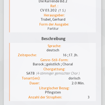
Die Kurrende Bd.2
Ref. :
(1 S.)
CV 03.202
Herausgeber:
Trubel, Gerhard
Form der Ausgabe:
Partitur
Beschreibung
Sprache:
deutsch
Zeitepoche:
16 ; 17. Jh.
Genre-Stil-Form:
Barock ; geistlich ; Choral
Chorgattung:
(4-stimmiger gemischter Chor )
SATB
Tonart(en):
dorisch
Dauer:
2.0 Min.
Liturgischer Bezug:
Pfingsten
Anzahl der Strophen:
3