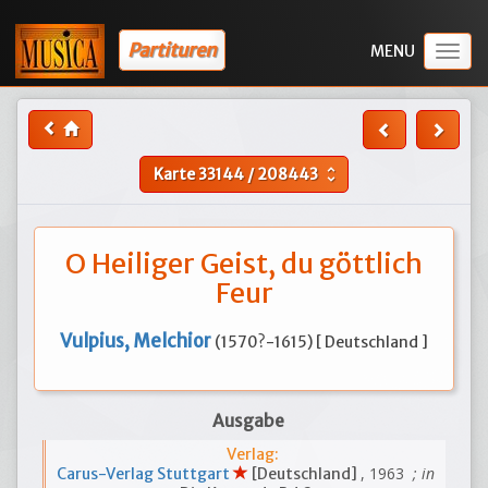
Partituren
Togg
navig
Karte
33144
/
208443
unfold_more
O Heiliger Geist, du göttlich
Feur
Vulpius, Melchior
(1570?-1615) [ Deutschland ]
Ausgabe
Verlag:
, 1963
; in
Carus-Verlag Stuttgart
[Deutschland]