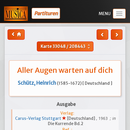
Partituren
Togg
navig
Karte
33048
/
208443
unfold_more
Aller Augen warten auf dich
Schütz, Heinrich
(1585-1672) [ Deutschland ]
Ausgabe
Verlag:
, 1963
; in
Carus-Verlag Stuttgart
[Deutschland]
Die Kurrende Bd.2
Ref. :