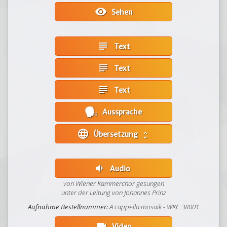
visibility
Sehen
subject
Text
subject
Text
subject
Text
Aussprache
language
Übersetzung
unfold_more
volume_down
Audio
von Wiener Kammerchor gesungen
unter der Leitung von Johannes Prinz
Aufnahme Bestellnummer:
A cappella mosaik - WKC 38001
videocam
Video