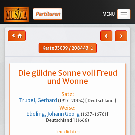
Partituren
Togg
navig
Karte
33039
/
208443
unfold_more
Die güldne Sonne voll Freud
und Wonne
Satz:
Trubel, Gerhard
(1917-2004) [ Deutschland ]
Weise:
Ebeling, Johann Georg
(1637-1676) [
Deutschland ] (1666)
Textdichter: