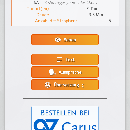
(3-stimmiger gemischter Chor )
SAT
Tonart(en):
F-Dur
Dauer:
3.5 Min.
Anzahl der Strophen:
5
visibility
Sehen
subject
Text
Aussprache
language
Übersetzung
unfold_more