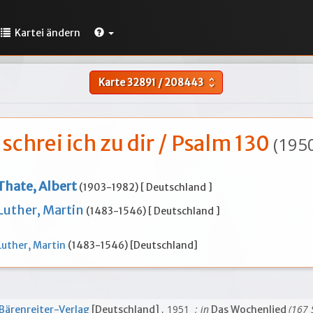
Kartei ändern
Karte
32891
/
208443
unfold_more
 schrei ich zu dir / Psalm 130
(195
Thate, Albert
(1903-1982) [ Deutschland ]
Luther, Martin
(1483-1546) [ Deutschland ]
Luther, Martin
(1483-1546) [Deutschland]
, 1951
; in
(167 
Bärenreiter-Verlag
[Deutschland]
Das Wochenlied