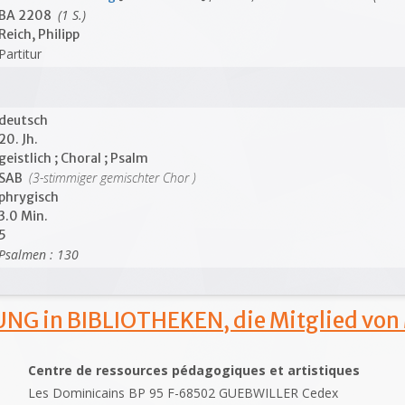
(1 S.)
BA 2208
Reich, Philipp
Partitur
deutsch
20. Jh.
geistlich ; Choral ; Psalm
(3-stimmiger gemischter Chor )
SAB
phrygisch
3.0 Min.
5
Psalmen : 130
NG in BIBLIOTHEKEN, die Mitglied von
Centre de ressources pédagogiques et artistiques
Les Dominicains BP 95 F-68502 GUEBWILLER Cedex