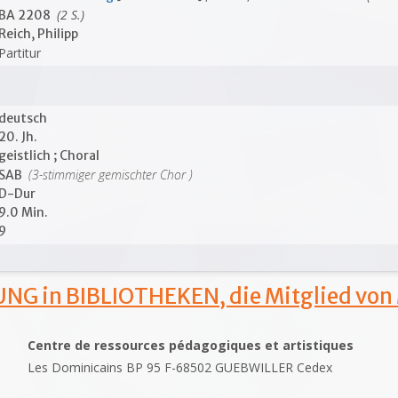
(2 S.)
BA 2208
Reich, Philipp
Partitur
deutsch
20. Jh.
geistlich ; Choral
(3-stimmiger gemischter Chor )
SAB
D-Dur
9.0 Min.
9
NG in BIBLIOTHEKEN, die Mitglied von
Centre de ressources pédagogiques et artistiques
Les Dominicains BP 95 F-68502 GUEBWILLER Cedex