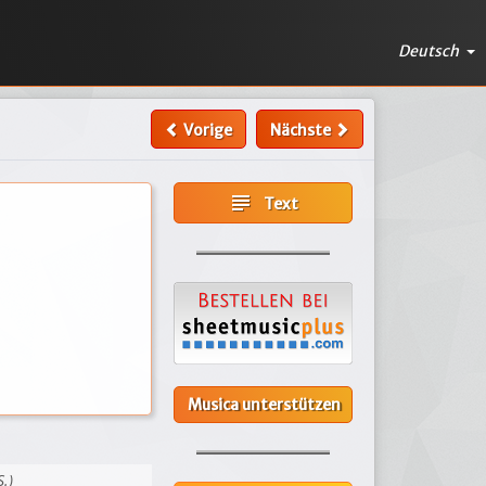
Deutsch
Vorige
Nächste
subject
Text
Musica unterstützen
S.)