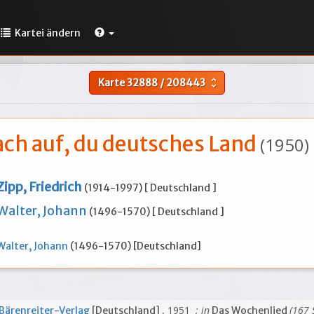
Kartei ändern
Karte
32888
/
208443
unfold_more
ach auf, du deutsches Land
(1950)
Zipp, Friedrich
(1914-1997) [ Deutschland ]
Walter, Johann
(1496-1570) [ Deutschland ]
Walter, Johann
(1496-1570) [Deutschland]
, 1951
; in
(167 
Bärenreiter-Verlag
[Deutschland]
Das Wochenlied