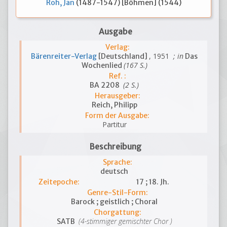
Roh, Jan
(1487-1547) [Böhmen] (1544)
Ausgabe
Verlag:
, 1951
; in
Bärenreiter-Verlag
[Deutschland]
Das
(167 S.)
Wochenlied
Ref. :
(2 S.)
BA 2208
Herausgeber:
Reich, Philipp
Form der Ausgabe:
Partitur
Beschreibung
Sprache:
deutsch
Zeitepoche:
17 ; 18. Jh.
Genre-Stil-Form:
Barock ; geistlich ; Choral
Chorgattung:
(4-stimmiger gemischter Chor )
SATB