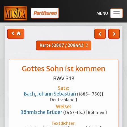
Partituren
Togg
navig
Karte
32807
/
208443
unfold_more
Gottes Sohn ist kommen
BWV 318
Satz:
Bach, Johann Sebastian
(1685-1750) [
Deutschland ]
Weise:
Böhmische Brüder
(1467-15..) [ Böhmen ]
Textdichter: