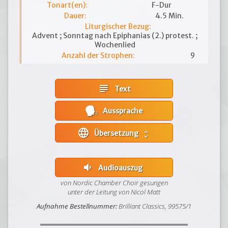
Tonart(en):
F-Dur
Dauer:
4.5 Min.
Liturgischer Bezug:
Advent ; Sonntag nach Epiphanias (2.) protest. ;
Wochenlied
Anzahl der Strophen:
9
subject
Text
Aussprache
language
Übersetzung
unfold_more
volume_down
Audioauszug
von Nordic Chamber Choir gesungen
unter der Leitung von Nicol Matt
Aufnahme Bestellnummer:
Brilliant Classics, 99575/1