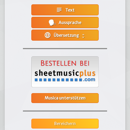
subject
Text
Aussprache
language
Übersetzung
unfold_more
Musica unterstützen
Bereichern