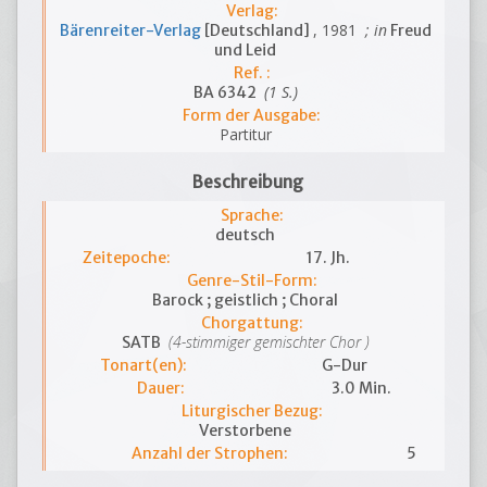
Verlag:
, 1981
; in
Bärenreiter-Verlag
[Deutschland]
Freud
und Leid
Ref. :
(1 S.)
BA 6342
Form der Ausgabe:
Partitur
Beschreibung
Sprache:
deutsch
Zeitepoche:
17. Jh.
Genre-Stil-Form:
Barock ; geistlich ; Choral
Chorgattung:
(4-stimmiger gemischter Chor )
SATB
Tonart(en):
G-Dur
Dauer:
3.0 Min.
Liturgischer Bezug:
Verstorbene
Anzahl der Strophen:
5