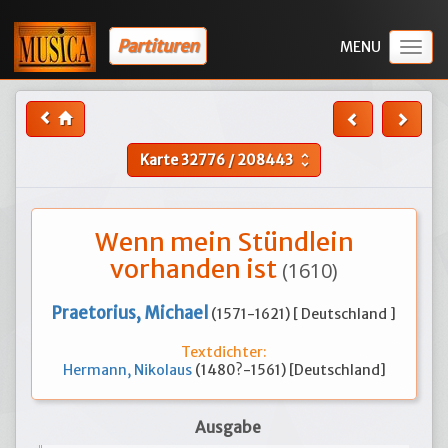
Partituren
Togg
navig
Karte
32776
/
208443
unfold_more
Wenn mein Stündlein
vorhanden ist
(1610)
Praetorius, Michael
(1571-1621) [ Deutschland ]
Textdichter:
Hermann, Nikolaus
(1480?-1561) [Deutschland]
Ausgabe