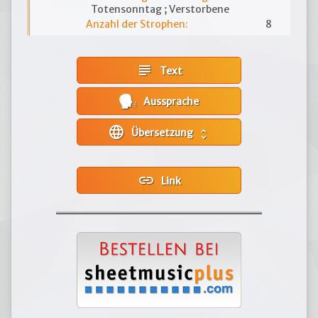
Totensonntag ; Verstorbene
Anzahl der Strophen:
8
subject
Text
Aussprache
language
Übersetzung
unfold_more
link
Link