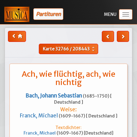
Partituren
Togg
navig
Karte
32766
/
208443
unfold_more
Ach, wie flüchtig, ach, wie
nichtig
Bach, Johann Sebastian
(1685-1750) [
Deutschland ]
Weise:
Franck, Michael
(1609-1667) [ Deutschland ]
Textdichter:
Franck, Michael
(1609-1667) [Deutschland]