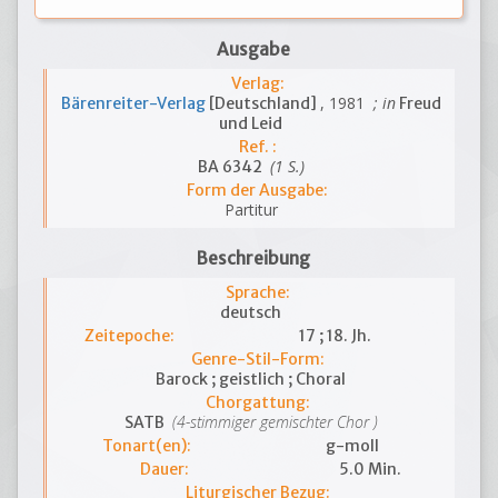
Ausgabe
Verlag:
, 1981
; in
Bärenreiter-Verlag
[Deutschland]
Freud
und Leid
Ref. :
(1 S.)
BA 6342
Form der Ausgabe:
Partitur
Beschreibung
Sprache:
deutsch
Zeitepoche:
17 ; 18. Jh.
Genre-Stil-Form:
Barock ; geistlich ; Choral
Chorgattung:
(4-stimmiger gemischter Chor )
SATB
Tonart(en):
g-moll
Dauer:
5.0 Min.
Liturgischer Bezug: