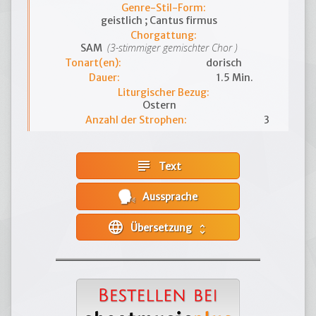
Genre-Stil-Form:
geistlich ; Cantus firmus
Chorgattung:
(3-stimmiger gemischter Chor )
SAM
Tonart(en):
dorisch
Dauer:
1.5 Min.
Liturgischer Bezug:
Ostern
Anzahl der Strophen:
3
subject
Text
Aussprache
language
Übersetzung
unfold_more