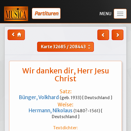
Partituren
Togg
navig
Karte
32685
/
208443
unfold_more
Wir danken dir, Herr Jesu
Christ
Satz:
Bünger, Volkhard
(geb. 1933) [ Deutschland ]
Weise:
Hermann, Nikolaus
(1480?-1561) [
Deutschland ]
Textdichter: