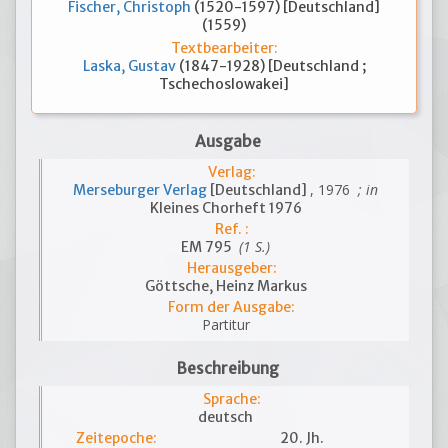
Fischer, Christoph
(1520-1597) [Deutschland]
(1559)
Textbearbeiter:
Laska, Gustav
(1847-1928) [Deutschland ;
Tschechoslowakei]
Ausgabe
Verlag:
, 1976
; in
Merseburger Verlag
[Deutschland]
Kleines Chorheft 1976
Ref. :
(1 S.)
EM 795
Herausgeber:
Göttsche, Heinz Markus
Form der Ausgabe:
Partitur
Beschreibung
Sprache:
deutsch
Zeitepoche:
20. Jh.