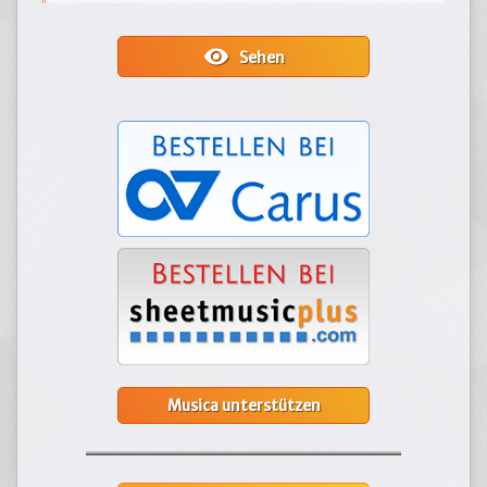
visibility
Sehen
Musica unterstützen