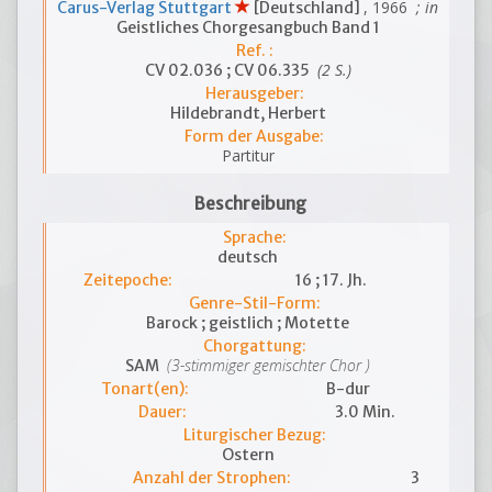
, 1966
; in
Carus-Verlag Stuttgart
[Deutschland]
Geistliches Chorgesangbuch Band 1
Ref. :
(2 S.)
CV 02.036 ; CV 06.335
Herausgeber:
Hildebrandt, Herbert
Form der Ausgabe:
Partitur
Beschreibung
Sprache:
deutsch
Zeitepoche:
16 ; 17. Jh.
Genre-Stil-Form:
Barock ; geistlich ; Motette
Chorgattung:
(3-stimmiger gemischter Chor )
SAM
Tonart(en):
B-dur
Dauer:
3.0 Min.
Liturgischer Bezug:
Ostern
Anzahl der Strophen:
3