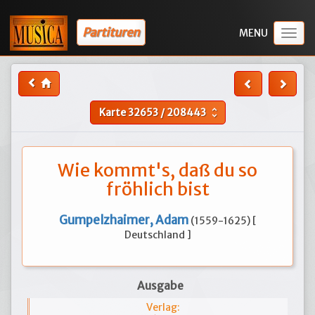
Partituren
Togg
navig
Karte
32653
/
208443
unfold_more
Wie kommt's, daß du so
fröhlich bist
Gumpelzhaimer, Adam
(1559-1625) [
Deutschland ]
Ausgabe
Verlag: