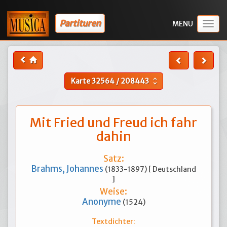
Partituren
Togg
navig
Karte
32564
/
208443
unfold_more
Mit Fried und Freud ich fahr
dahin
Satz:
Brahms, Johannes
(1833-1897) [ Deutschland
]
Weise:
Anonyme
(1524)
Textdichter: