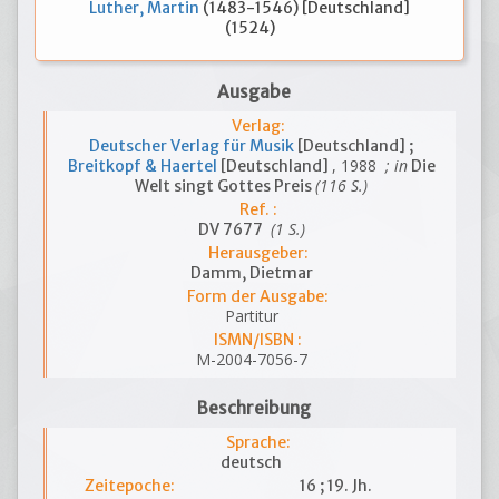
Luther, Martin
(1483-1546) [Deutschland]
(1524)
Ausgabe
Verlag:
Deutscher Verlag für Musik
[Deutschland] ;
, 1988
; in
Breitkopf & Haertel
[Deutschland]
Die
(116 S.)
Welt singt Gottes Preis
Ref. :
(1 S.)
DV 7677
Herausgeber:
Damm, Dietmar
Form der Ausgabe:
Partitur
ISMN/ISBN :
M-2004-7056-7
Beschreibung
Sprache:
deutsch
Zeitepoche:
16 ; 19. Jh.