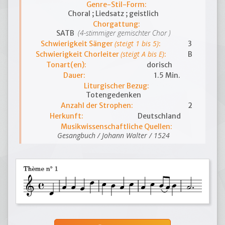
Genre-Stil-Form:
Choral ; Liedsatz ; geistlich
Chorgattung:
(4-stimmiger gemischter Chor )
SATB
(steigt 1 bis 5)
Schwierigkeit Sänger
:
3
(steigt A bis E)
Schwierigkeit Chorleiter
:
B
Tonart(en):
dorisch
Dauer:
1.5 Min.
Liturgischer Bezug:
Totengedenken
Anzahl der Strophen:
2
Herkunft:
Deutschland
Musikwissenschaftliche Quellen:
Gesangbuch / Johann Walter / 1524