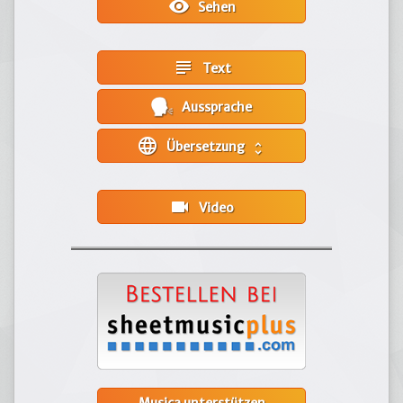
visibility
Sehen
subject
Text
Aussprache
language
Übersetzung
unfold_more
videocam
Video
Musica unterstützen