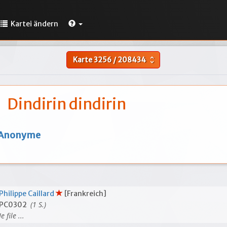
Kartei ändern
Karte
3256
/
208434
unfold_more
Dindirin dindirin
Anonyme
Philippe Caillard
[Frankreich]
(1 S.)
PC0302
Je file ...