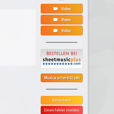
videocam
Video
videocam
Video
videocam
Video
Musica unterstützen
Bereichern
Einen Fehler melden