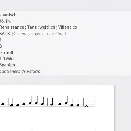
spanisch
16. Jh.
Renaissance ; Tanz ; weltlich ; Villancico
(4-stimmiger gemischter Chor )
SATB
1
B
e-moll
1.0 Min.
Spanien
Cancionero de Palacio