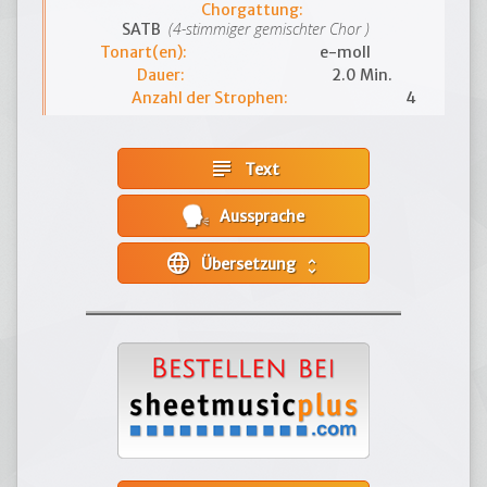
Chorgattung:
(4-stimmiger gemischter Chor )
SATB
Tonart(en):
e-moll
Dauer:
2.0 Min.
Anzahl der Strophen:
4
subject
Text
Aussprache
language
Übersetzung
unfold_more