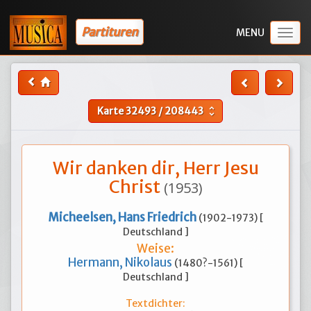
Partituren
Togg
navig
Karte
32493
/
208443
unfold_more
Wir danken dir, Herr Jesu
Christ
(1953)
Micheelsen, Hans Friedrich
(1902-1973) [
Deutschland ]
Weise:
Hermann, Nikolaus
(1480?-1561) [
Deutschland ]
Textdichter: