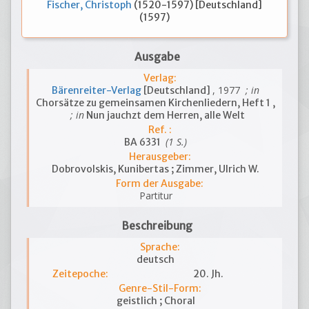
Fischer, Christoph
(1520-1597) [Deutschland]
(1597)
Ausgabe
Verlag:
, 1977
; in
Bärenreiter-Verlag
[Deutschland]
Chorsätze zu gemeinsamen Kirchenliedern, Heft 1 ,
; in
Nun jauchzt dem Herren, alle Welt
Ref. :
(1 S.)
BA 6331
Herausgeber:
Dobrovolskis, Kunibertas ; Zimmer, Ulrich W.
Form der Ausgabe:
Partitur
Beschreibung
Sprache:
deutsch
Zeitepoche:
20. Jh.
Genre-Stil-Form:
geistlich ; Choral