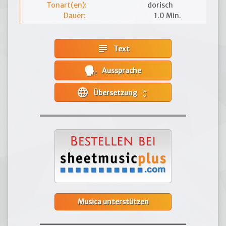
Tonart(en):
dorisch
Dauer:
1.0 Min.
subject
Text
Aussprache
language
Übersetzung
unfold_more
Musica unterstützen