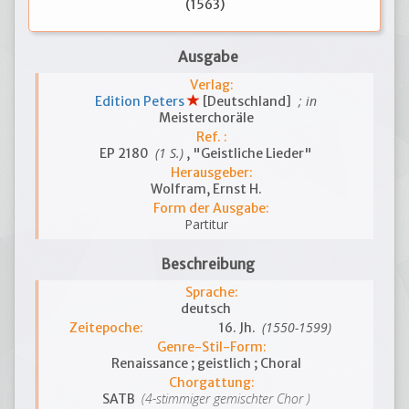
(1563)
Ausgabe
Verlag:
; in
Edition Peters
[Deutschland]
Meisterchoräle
Ref. :
(1 S.)
EP 2180
, "Geistliche Lieder"
Herausgeber:
Wolfram, Ernst H.
Form der Ausgabe:
Partitur
Beschreibung
Sprache:
deutsch
(1550-1599)
Zeitepoche:
16. Jh.
Genre-Stil-Form:
Renaissance ; geistlich ; Choral
Chorgattung:
(4-stimmiger gemischter Chor )
SATB