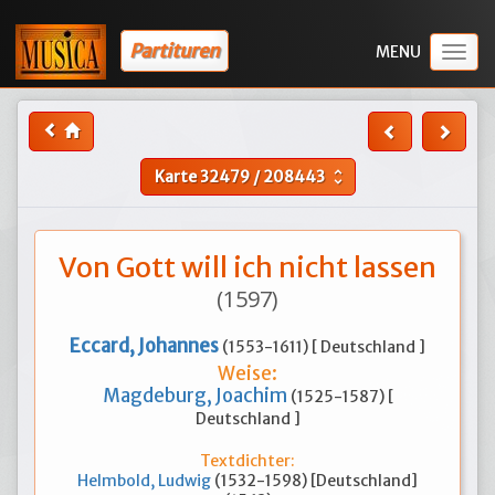
Partituren
Togg
navig
Karte
32479
/
208443
unfold_more
Von Gott will ich nicht lassen
(1597)
Eccard, Johannes
(1553-1611) [ Deutschland ]
Weise:
Magdeburg, Joachim
(1525-1587) [
Deutschland ]
Textdichter:
Helmbold, Ludwig
(1532-1598) [Deutschland]