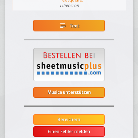
Textquelle:
Liliencron
subject
Text
Musica unterstützen
Bereichern
Einen Fehler melden