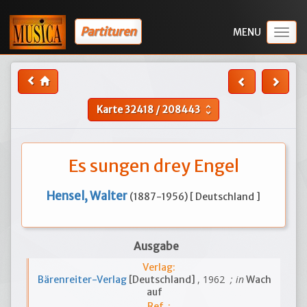
Partituren
Togg
navig
Karte
32418
/
208443
unfold_more
Es sungen drey Engel
Hensel, Walter
(1887-1956) [ Deutschland ]
Ausgabe
Verlag:
, 1962
; in
Bärenreiter-Verlag
[Deutschland]
Wach
auf
Ref. :