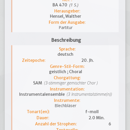
(1 S.)
BA 470
Herausgeber:
Hensel, Walther
Form der Ausgabe:
Partitur
Beschreibung
Sprache:
deutsch
Zeitepoche:
20. Jh.
Genre-Stil-Form:
geistlich ; Choral
Chorgattung:
(3-stimmiger gemischter Chor )
SAM
Instrumentation:
(3 Instrumentalstimme(n))
Instrumentalensemble
Instrumente:
Blechbläser
Tonart(en):
f-moll
Dauer:
2.0 Min.
Anzahl der Strophen:
6