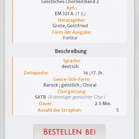
Geistliches Chorlied Band 2
Ref. :
(1 S.)
EM 321 A
Herausgeber:
Grote, Gottfried
Form der Ausgabe:
Partitur
Beschreibung
Sprache:
deutsch
Zeitepoche:
16 ; 17. Jh.
Genre-Stil-Form:
Barock ; geistlich ; Choral
Chorgattung:
(4-stimmiger gemischter Chor )
SATB
Dauer:
2.5 Min.
Anzahl der Strophen:
5