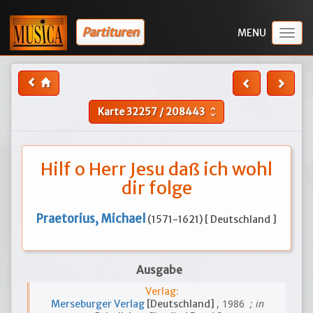
Partituren
Togg
navig
Karte
32257
/
208443
unfold_more
Hilf o Herr Jesu daß ich wohl
dir folge
Praetorius, Michael
(1571-1621) [ Deutschland ]
Ausgabe
Verlag:
, 1986
; in
Merseburger Verlag
[Deutschland]