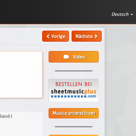
Deutsch
Vorige
Nächste
videocam
Video
Musica unterstützen
 Band 1