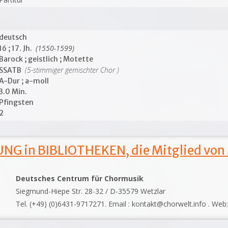
deutsch
(1550-1599)
16 ; 17. Jh.
Barock ; geistlich ; Motette
(5-stimmiger gemischter Chor )
SSATB
A-Dur ; a-moll
3.0 Min.
Pfingsten
2
NG in BIBLIOTHEKEN, die Mitglied von
Deutsches Centrum für Chormusik
Siegmund-Hiepe Str. 28-32 / D-35579 Wetzlar
Tel. (+49) (0)6431-9717271. Email : kontakt@chorwelt.info . Web