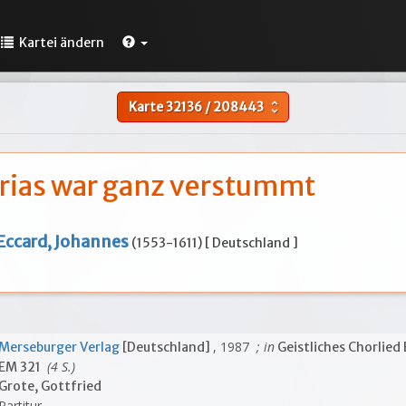
Kartei ändern
Karte
32136
/
208443
unfold_more
rias war ganz verstummt
Eccard, Johannes
(1553-1611) [ Deutschland ]
, 1987
; in
Merseburger Verlag
[Deutschland]
Geistliches Chorlied
(4 S.)
EM 321
Grote, Gottfried
Partitur