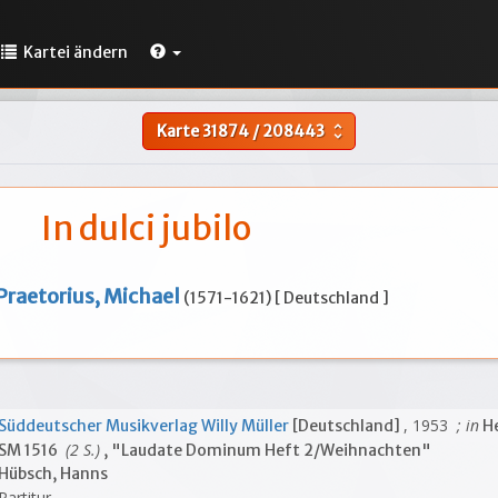
Kartei ändern
Karte
31874
/
208443
unfold_more
In dulci jubilo
Praetorius, Michael
(1571-1621) [ Deutschland ]
, 1953
; in
Süddeutscher Musikverlag Willy Müller
[Deutschland]
He
(2 S.)
SM 1516
, "Laudate Dominum Heft 2/Weihnachten"
Hübsch, Hanns
Partitur