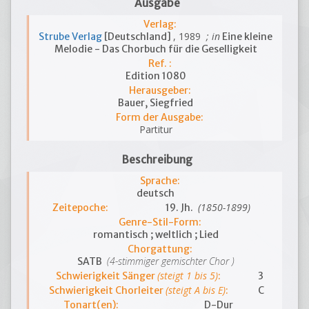
Ausgabe
Verlag:
, 1989
; in
Strube Verlag
[Deutschland]
Eine kleine
Melodie - Das Chorbuch für die Geselligkeit
Ref. :
Edition 1080
Herausgeber:
Bauer, Siegfried
Form der Ausgabe:
Partitur
Beschreibung
Sprache:
deutsch
(1850-1899)
Zeitepoche:
19. Jh.
Genre-Stil-Form:
romantisch ; weltlich ; Lied
Chorgattung:
(4-stimmiger gemischter Chor )
SATB
(steigt 1 bis 5)
Schwierigkeit Sänger
:
3
(steigt A bis E)
Schwierigkeit Chorleiter
:
C
Tonart(en):
D-Dur