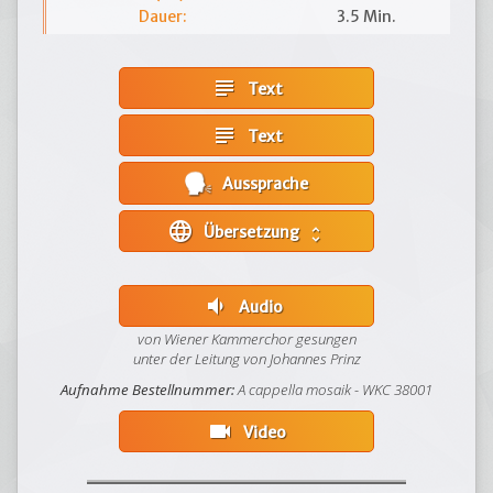
Dauer:
3.5 Min.
subject
Text
subject
Text
Aussprache
language
Übersetzung
unfold_more
volume_down
Audio
von Wiener Kammerchor gesungen
unter der Leitung von Johannes Prinz
Aufnahme Bestellnummer:
A cappella mosaik - WKC 38001
videocam
Video