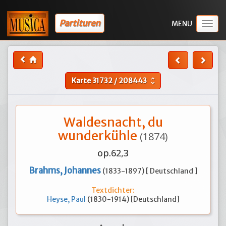
Partituren
Togg
navig
Karte
31732
/
208443
unfold_more
Waldesnacht, du
wunderkühle
(1874)
op.62,3
Brahms, Johannes
(1833-1897) [ Deutschland ]
Textdichter:
Heyse, Paul
(1830-1914) [Deutschland]