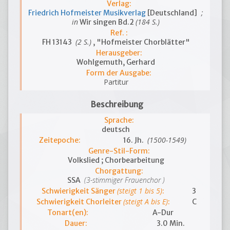
Verlag:
;
Friedrich Hofmeister Musikverlag
[Deutschland]
in
(184 S.)
Wir singen Bd.2
Ref. :
(2 S.)
FH 13143
, "Hofmeister Chorblätter"
Herausgeber:
Wohlgemuth, Gerhard
Form der Ausgabe:
Partitur
Beschreibung
Sprache:
deutsch
(1500-1549)
Zeitepoche:
16. Jh.
Genre-Stil-Form:
Volkslied ; Chorbearbeitung
Chorgattung:
(3-stimmiger Frauenchor )
SSA
(steigt 1 bis 5)
Schwierigkeit Sänger
:
3
(steigt A bis E)
Schwierigkeit Chorleiter
:
C
Tonart(en):
A-Dur
Dauer:
3.0 Min.