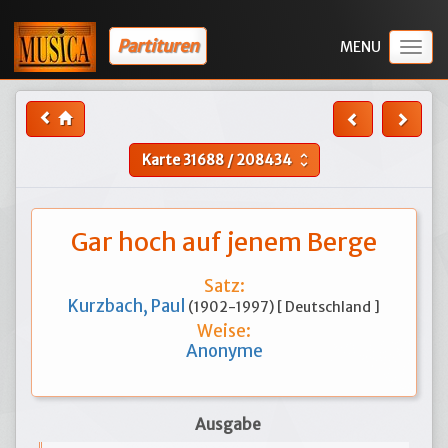
Partituren
Togg
navig
Karte
31688
/
208434
unfold_more
Gar hoch auf jenem Berge
Satz:
Kurzbach, Paul
(1902-1997) [ Deutschland ]
Weise:
Anonyme
Ausgabe