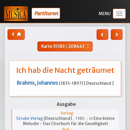
Partituren
Togg
navig
Karte
31583
/
208443
unfold_more
Ich hab die Nacht geträumet
Brahms, Johannes
(1833-1897) [ Deutschland ]
Ausgabe
Verlag:
, 1989
; in
Strube Verlag
[Deutschland]
Eine kleine
Melodie - Das Chorbuch für die Geselligkeit
Ref. :