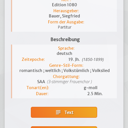
Edition 1080
Herausgeber:
Bauer, Siegfried
Form der Ausgabe:
Partitur
Beschreibung
Sprache:
deutsch
(1850-1899)
Zeitepoche:
19. Jh.
Genre-Stil-Form:
romantisch ; weltlich ; Volkstümlich ; Volkslied
Chorgattung:
(3-stimmiger Frauenchor )
SAA
Tonart(en):
g-moll
Dauer:
2.5 Min.
subject
Text