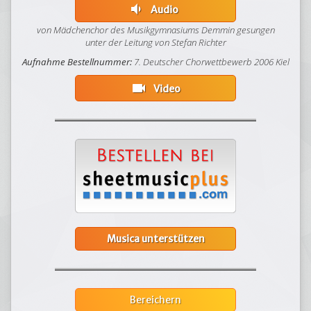
volume_down
Audio
von Mädchenchor des Musikgymnasiums Demmin gesungen
unter der Leitung von Stefan Richter
Aufnahme Bestellnummer:
7. Deutscher Chorwettbewerb 2006 Kiel
videocam
Video
Musica unterstützen
Bereichern